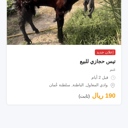
إعلان جديد
تيس حجازي للبيع
غنم
قبل 2 أيام
وادي المعاول
,
الباطنة
,
سلطنة عُمان
190
ريال
(ثابت)