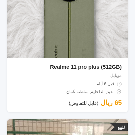
Realme 11 pro plus (512GB)
موبايل
قبل 6 أيام
بدبد
,
الداخلية
,
سلطنة عُمان
65
ريال
(قابل للتفاوض)
للبيع