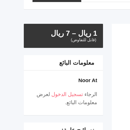
1
ريال
–
7
ريال
(قابل للتفاوض)
معلومات البائع
Noor At
الرجاء
تسجيل الدخول
لعرض
معلومات البائع.