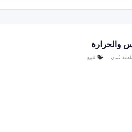
س والحرارة
طنة عُمان
للبيع